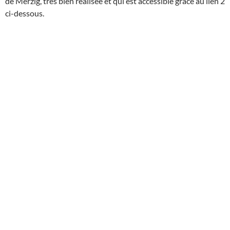
de Merzig, très bien réalisée et qui est accessible grâce au lien 2
ci-dessous.