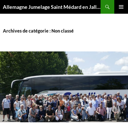
Aller
Recherche
Allemagne Jumelage Saint Médard en Jalles Merzig
au
MENU
contenu
PRINCI
Archives de catégorie : Non classé