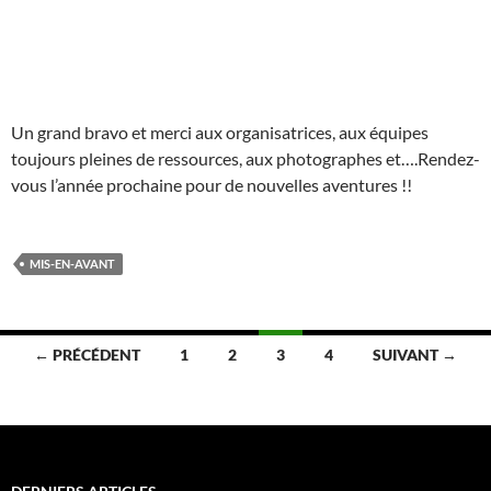
Un grand bravo et merci aux organisatrices, aux équipes
toujours pleines de ressources, aux photographes et….Rendez-
vous l’année prochaine pour de nouvelles aventures !!
MIS-EN-AVANT
Navigation
← PRÉCÉDENT
1
2
3
4
SUIVANT →
des
articles