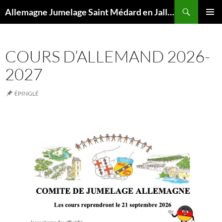
Aller
Recherche
Allemagne Jumelage Saint Médard en Jalles Merzig
au
MENU
contenu
PRINCI
COURS D’ALLEMAND 2026-
2027
ÉPINGLÉ