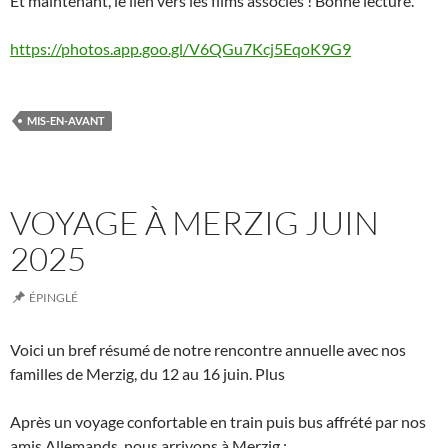
Et maintenant, le lien vers les films associés ! Bonne lecture.
https://photos.app.goo.gl/V6QGu7Kcj5EqoK9G9
MIS-EN-AVANT
VOYAGE À MERZIG JUIN
2025
ÉPINGLÉ
Voici un bref résumé de notre rencontre annuelle avec nos
familles de Merzig, du 12 au 16 juin. Plus
Après un voyage confortable en train puis bus affrété par nos
amis Allemands, nous arrivons à Merzig :