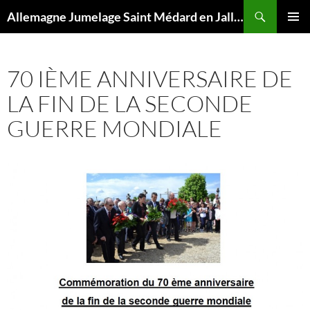
Aller
Recherche
Allemagne Jumelage Saint Médard en Jalles Merzig
au
MENU
contenu
PRINCI
70 IÈME ANNIVERSAIRE DE
LA FIN DE LA SECONDE
GUERRE MONDIALE